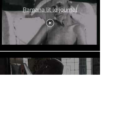
Ramana lit le journal
Sri Ramana Centenary Library