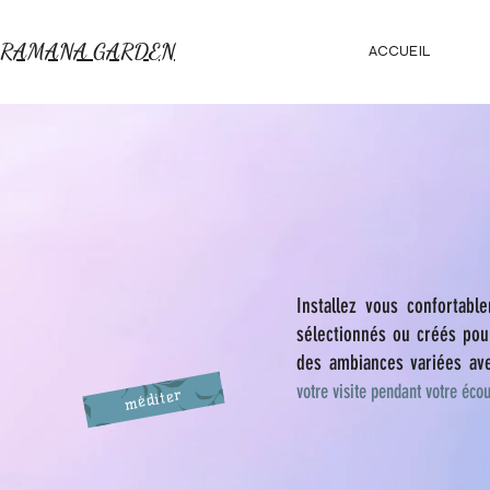
RAMANA GARDEN
ACCUEIL
Installez vous confortab
sélectionnés ou créés po
d
es ambiances variées av
votre visite pendant votre éc
méditer