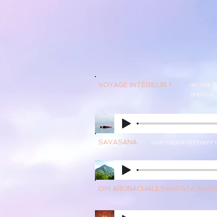
VOYAGE INTÉRIEUR 1
un mix f
oreilles
SAVASANA
une nappe ambient 
OM ARUNACHALESWARAYA NAM