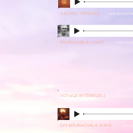
SACRED TEMPLES
une envoûta
ARUNACHALA CHANT
une vers
VOYAGE INTÉRIEUR 2
un voya
OM ARUNACHALA SHIVA
une a