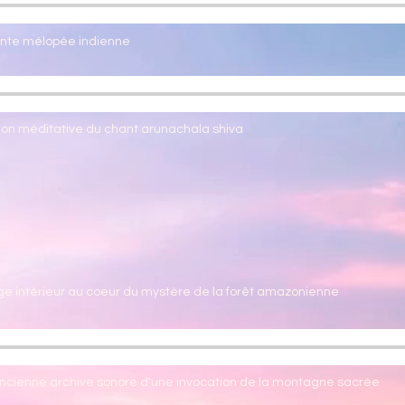
nte mélopée indienne
ion méditative du chant arunachala shiva
ge intérieur au coeur du mystère de la forêt amazonienne
ncienne archive sonore d'une invocation de la montagne sacrée