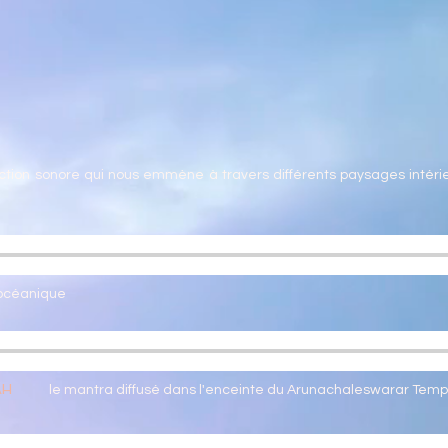
iction sonore qui nous emmène à travers différents paysages intéri
océanique
AH
le mantra diffusé dans l'enceinte du Arunachaleswarar Tem