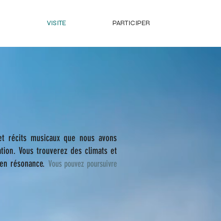
N
VISITE
PARTICIPER
et récits musicaux que no
us avons
ation. Vous trouverez des
c
lim
ats
et
 en résonance.
Vous pouvez poursuivre